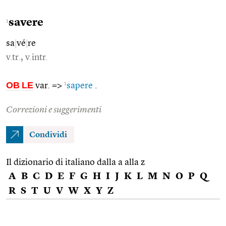
savere
1
sa
|
vé
|
re
v.tr., v.intr.
OB
LE
1
var. =>
sapere
.
Correzioni e suggerimenti
Condividi
Il dizionario di italiano dalla a alla z
A
B
C
D
E
F
G
H
I
J
K
L
M
N
O
P
Q
R
S
T
U
V
W
X
Y
Z