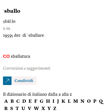
sballo
1
ṣbàl
|
lo
s.m.
1
1959; der. di
sballare.
CO
sballatura
Correzioni e suggerimenti
Condividi
Il dizionario di italiano dalla a alla z
A
B
C
D
E
F
G
H
I
J
K
L
M
N
O
P
Q
R
S
T
U
V
W
X
Y
Z