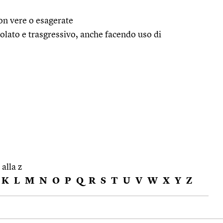
on vere o esagerate
olato e trasgressivo, anche facendo uso di
 alla z
K
L
M
N
O
P
Q
R
S
T
U
V
W
X
Y
Z