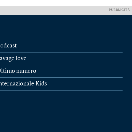
PUBBLICITÀ
odcast
avage love
ltimo numero
nternazionale Kids