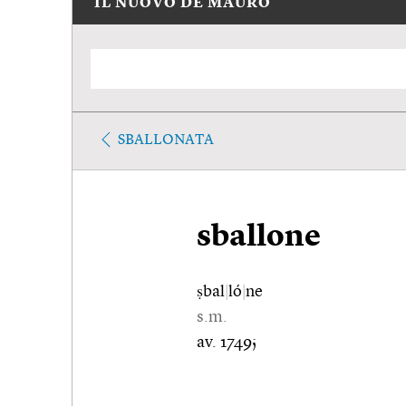
IL NUOVO DE MAURO
SBALLONATA
sballone
ṣbal
|
ló
|
ne
s.m.
av. 1749;