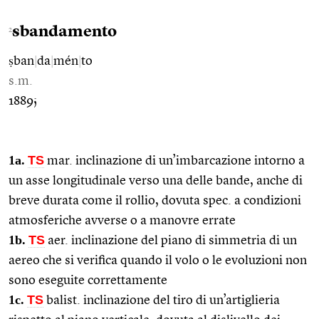
sbandamento
2
ṣban
|
da
|
mén
|
to
s.m.
1889;
1a.
TS
mar. inclinazione di un’imbarcazione intorno a
un asse longitudinale verso una delle bande, anche di
breve durata come il rollio, dovuta spec. a condizioni
atmosferiche avverse o a manovre errate
1b.
TS
aer. inclinazione del piano di simmetria di un
aereo che si verifica quando il volo o le evoluzioni non
sono eseguite correttamente
1c.
TS
balist. inclinazione del tiro di un’artiglieria