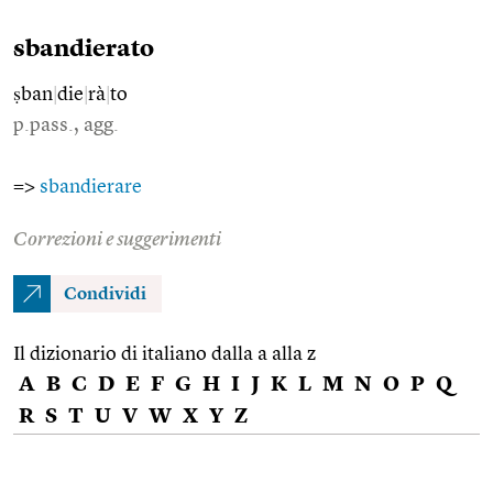
sbandierato
ṣban
|
die
|
rà
|
to
p.pass., agg.
=>
sbandierare
Correzioni e suggerimenti
Condividi
Il dizionario di italiano dalla a alla z
A
B
C
D
E
F
G
H
I
J
K
L
M
N
O
P
Q
R
S
T
U
V
W
X
Y
Z