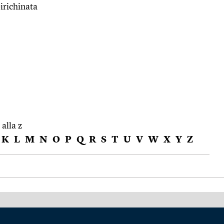
irichinata
 alla z
K
L
M
N
O
P
Q
R
S
T
U
V
W
X
Y
Z