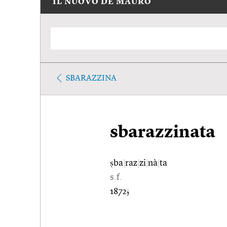
IL NUOVO DE MAURO
SBARAZZINA
sbarazzinata
ṣba
|
raz
|
zi
|
nà
|
ta
s.f.
1872;