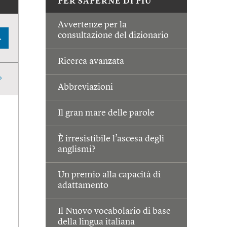
PER SAPERNE DI PIÙ
Avvertenze per la
consultazione del dizionario
A
Ricerca avanzata
Abbreviazioni
Il gran mare delle parole
È irresistibile l’ascesa degli
anglismi?
Un premio alla capacità di
adattamento
Il Nuovo vocabolario di base
della lingua italiana