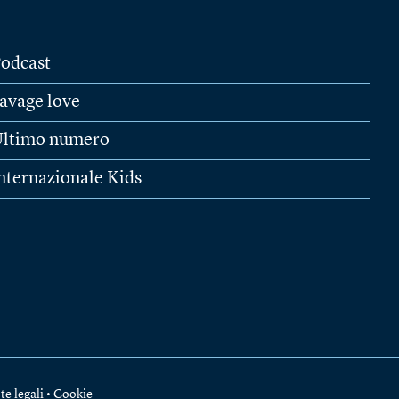
odcast
avage love
ltimo numero
nternazionale Kids
te legali
•
Cookie