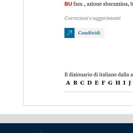
BU
fam., azione sbarazzina, b
Correzioni e suggerimenti
Condividi
Il dizionario di italiano dalla a
A
B
C
D
E
F
G
H
I
J