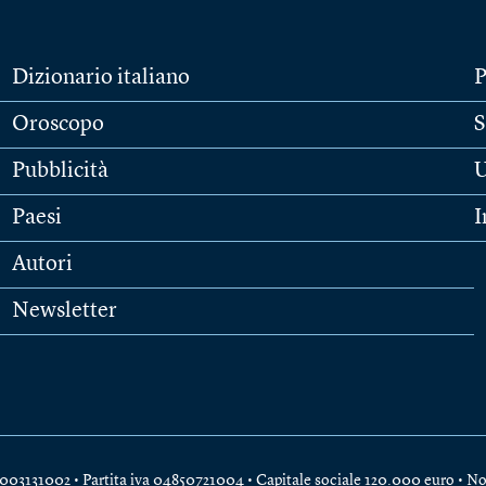
Dizionario italiano
P
Oroscopo
S
Pubblicità
U
Paesi
I
Autori
Newsletter
e 04003131002 • Partita iva 04850721004 • Capitale sociale 120.000 euro •
No