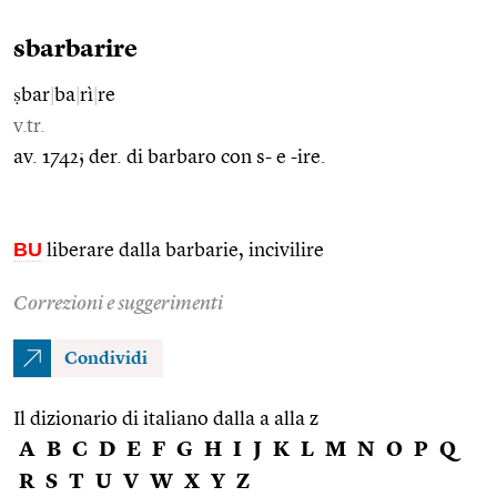
sbarbarire
ṣbar
|
ba
|
rì
|
re
v.tr.
av. 1742; der. di barbaro con s- e -ire.
BU
liberare dalla barbarie, incivilire
Correzioni e suggerimenti
Condividi
Il dizionario di italiano dalla a alla z
A
B
C
D
E
F
G
H
I
J
K
L
M
N
O
P
Q
R
S
T
U
V
W
X
Y
Z