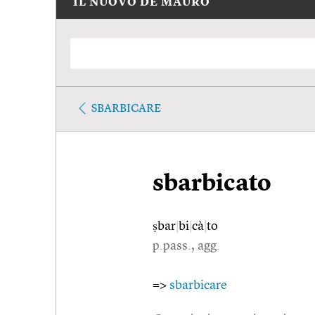
IL NUOVO DE MAURO
SBARBICARE
sbarbicato
ṣbar
|
bi
|
cà
|
to
p.pass., agg.
=>
sbarbicare