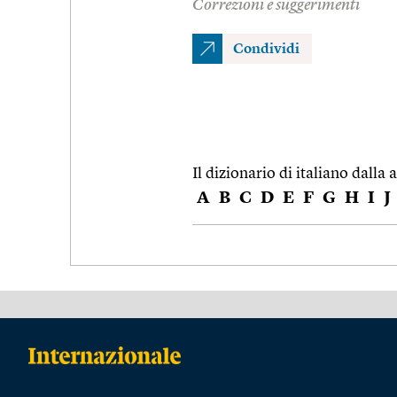
Correzioni e suggerimenti
Condividi
Il dizionario di italiano dalla a
A
B
C
D
E
F
G
H
I
J