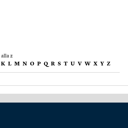
 alla z
K
L
M
N
O
P
Q
R
S
T
U
V
W
X
Y
Z