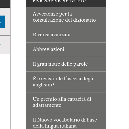
PER SAPERNE DI PIÙ
Avvertenze per la
consultazione del dizionario
A
Ricerca avanzata
Abbreviazioni
Il gran mare delle parole
È irresistibile l’ascesa degli
anglismi?
Un premio alla capacità di
adattamento
Il Nuovo vocabolario di base
della lingua italiana