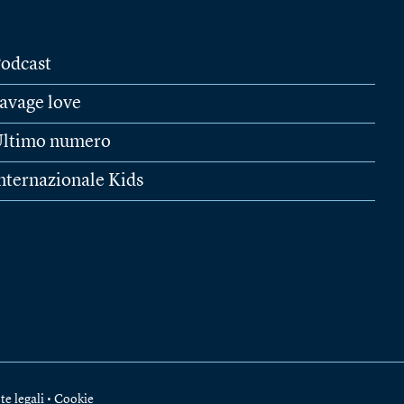
odcast
avage love
ltimo numero
nternazionale Kids
te legali
•
Cookie