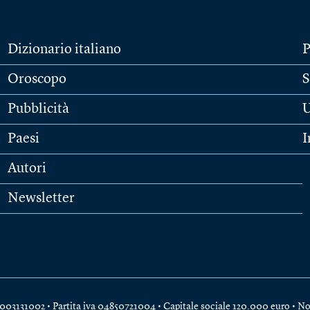
Dizionario italiano
P
Oroscopo
S
Pubblicità
U
Paesi
I
Autori
Newsletter
e 04003131002 • Partita iva 04850721004 • Capitale sociale 120.000 euro •
No