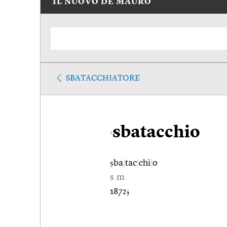
IL NUOVO DE MAURO
SBATACCHIATORE
sbatacchio
1
ṣba
|
tac
|
chì
|
o
s.m.
1872;