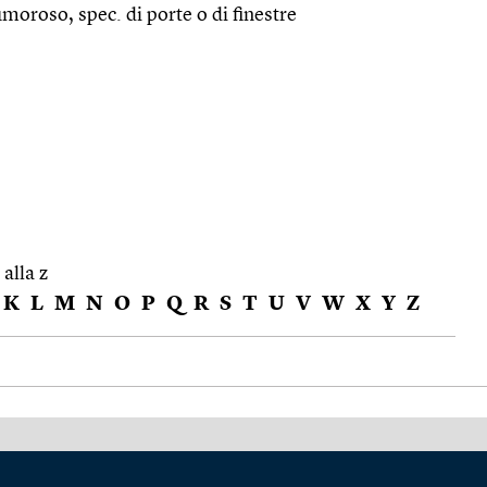
oroso, spec. di porte o di finestre
 alla z
K
L
M
N
O
P
Q
R
S
T
U
V
W
X
Y
Z