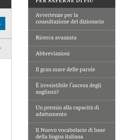
PER SAPERNE DI PIÙ
Avvertenze per la
consultazione del dizionario
A
Ricerca avanzata
Abbreviazioni
Il gran mare delle parole
È irresistibile l’ascesa degli
anglismi?
Un premio alla capacità di
adattamento
Il Nuovo vocabolario di base
della lingua italiana