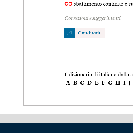
CO
sbattimento continuo e rum
Correzioni e suggerimenti
Condividi
Il dizionario di italiano dalla a
A
B
C
D
E
F
G
H
I
J