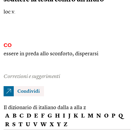
loc.v.
CO
essere in preda allo sconforto, disperarsi
Correzioni e suggerimenti
Condividi
Il dizionario di italiano dalla a alla z
A
B
C
D
E
F
G
H
I
J
K
L
M
N
O
P
Q
R
S
T
U
V
W
X
Y
Z