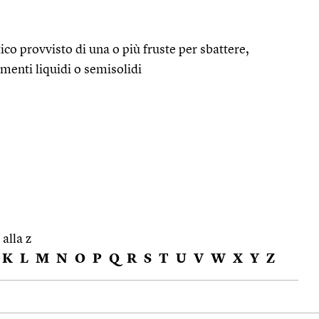
co provvisto di una o più fruste per sbattere,
enti liquidi o semisolidi
 alla z
K
L
M
N
O
P
Q
R
S
T
U
V
W
X
Y
Z