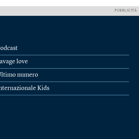
PUBBLICITÀ
odcast
avage love
ltimo numero
nternazionale Kids