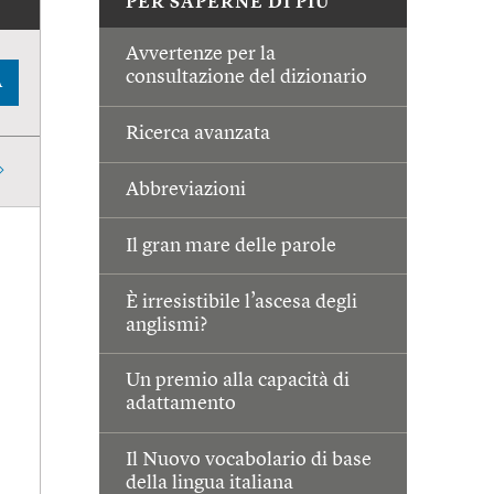
PER SAPERNE DI PIÙ
Avvertenze per la
consultazione del dizionario
A
Ricerca avanzata
Abbreviazioni
Il gran mare delle parole
È irresistibile l’ascesa degli
anglismi?
Un premio alla capacità di
adattamento
Il Nuovo vocabolario di base
della lingua italiana