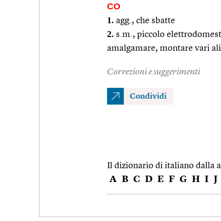
CO
1.
agg., che sbatte
2.
s.m., piccolo elettrodomesti
amalgamare, montare vari alim
Correzioni e suggerimenti
Condividi
Il dizionario di italiano dalla a
A
B
C
D
E
F
G
H
I
J