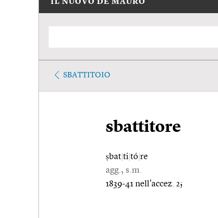
IL NUOVO DE MAURO
SBATTITOIO
sbattitore
ṣbat
|
ti
|
tó
|
re
agg., s.m.
1839-41 nell'accez. 2;