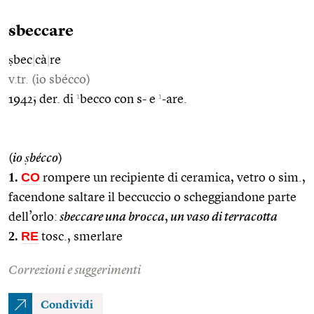
sbeccare
ṣbec
|
cà
|
re
v.tr. (io sbécco)
1
1
1942; der. di
becco con s- e
-are.
(
io ṣbécco
)
1.
CO
rompere un recipiente di ceramica, vetro o sim.,
facendone saltare il beccuccio o scheggiandone parte
dell’orlo:
sbeccare una brocca
,
un vaso di terracotta
2.
RE
tosc., smerlare
Correzioni e suggerimenti
Condividi