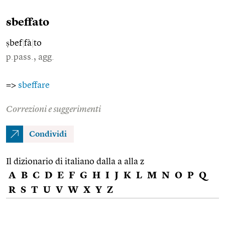
sbeffato
ṣbef
|
fà
|
to
p.pass., agg.
=>
sbeffare
Correzioni e suggerimenti
Condividi
Il dizionario di italiano dalla a alla z
A
B
C
D
E
F
G
H
I
J
K
L
M
N
O
P
Q
R
S
T
U
V
W
X
Y
Z