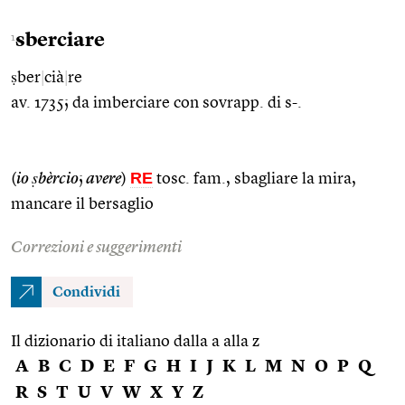
sberciare
1
ṣber
|
cià
|
re
av. 1735; da imberciare con sovrapp. di s-.
RE
(
io ṣbèrcio
;
avere
)
tosc. fam., sbagliare la mira,
mancare il bersaglio
Correzioni e suggerimenti
Condividi
Il dizionario di italiano dalla a alla z
A
B
C
D
E
F
G
H
I
J
K
L
M
N
O
P
Q
R
S
T
U
V
W
X
Y
Z