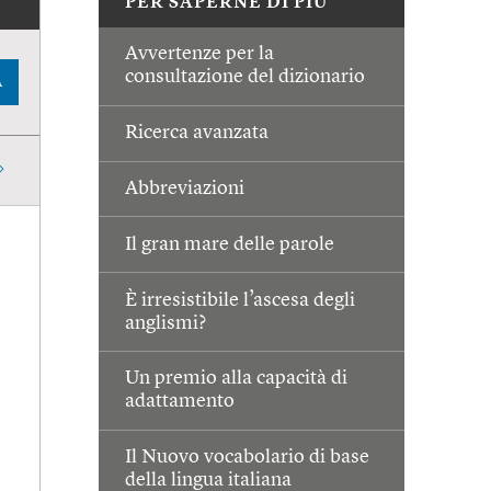
PER SAPERNE DI PIÙ
Avvertenze per la
consultazione del dizionario
A
Ricerca avanzata
Abbreviazioni
Il gran mare delle parole
È irresistibile l’ascesa degli
anglismi?
Un premio alla capacità di
adattamento
Il Nuovo vocabolario di base
della lingua italiana