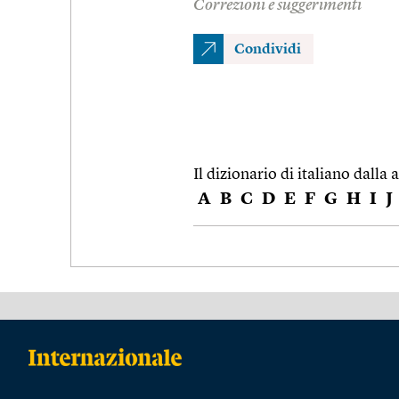
Correzioni e suggerimenti
Condividi
Il dizionario di italiano dalla a
A
B
C
D
E
F
G
H
I
J