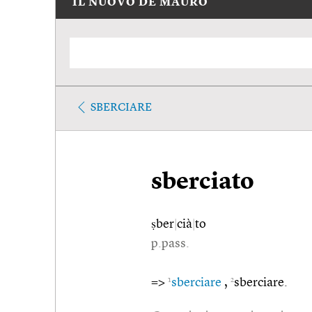
IL NUOVO DE MAURO
SBERCIARE
sberciato
ṣber
|
cià
|
to
p.pass.
1
2
=>
sberciare
,
sberciare.