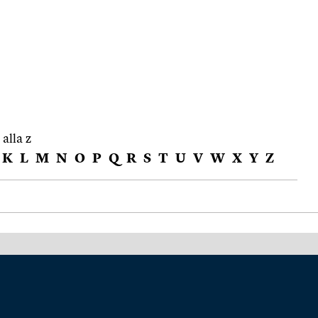
 alla z
K
L
M
N
O
P
Q
R
S
T
U
V
W
X
Y
Z