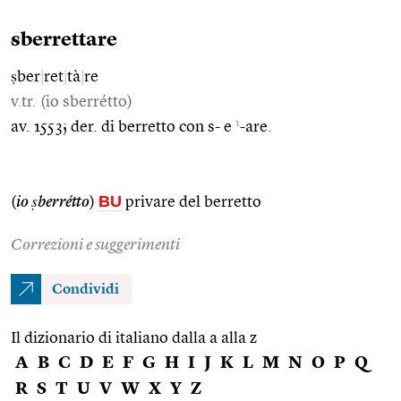
sberrettare
ṣber
|
ret
|
tà
|
re
v.tr. (io sberrétto)
1
av. 1553; der. di berretto con s- e
-are.
BU
(
io ṣberrétto
)
privare del berretto
Correzioni e suggerimenti
Condividi
Il dizionario di italiano dalla a alla z
A
B
C
D
E
F
G
H
I
J
K
L
M
N
O
P
Q
R
S
T
U
V
W
X
Y
Z