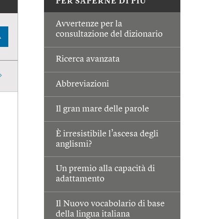
PER SAPERNE DI PIÙ
Avvertenze per la
consultazione del dizionario
A
Ricerca avanzata
Abbreviazioni
Il gran mare delle parole
È irresistibile l’ascesa degli
anglismi?
Un premio alla capacità di
adattamento
Il Nuovo vocabolario di base
della lingua italiana