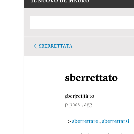
IL NUOVO DE MAURO
SBERRETTATA
sberrettato
ṣber
|
ret
|
tà
|
to
p.pass., agg.
=>
sberrettare
,
sberrettarsi