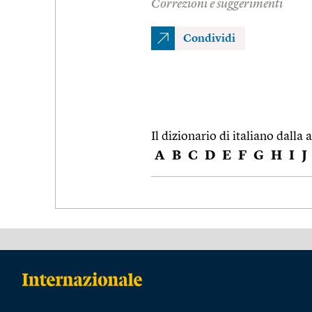
Correzioni e suggerimenti
Condividi
Il dizionario di italiano dalla a
A
B
C
D
E
F
G
H
I
J