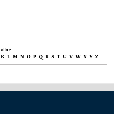
 alla z
K
L
M
N
O
P
Q
R
S
T
U
V
W
X
Y
Z