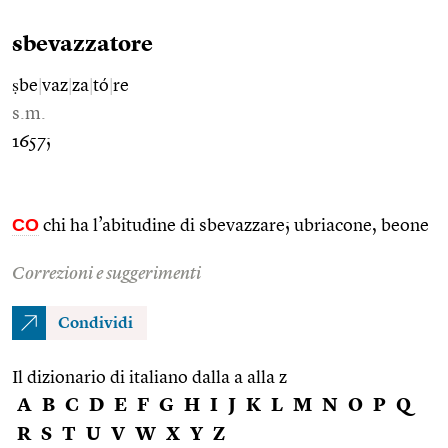
sbevazzatore
ṣbe
|
vaz
|
za
|
tó
|
re
s.m.
1657;
CO
chi ha l’abitudine di sbevazzare; ubriacone, beone
Correzioni e suggerimenti
Condividi
Il dizionario di italiano dalla a alla z
A
B
C
D
E
F
G
H
I
J
K
L
M
N
O
P
Q
R
S
T
U
V
W
X
Y
Z