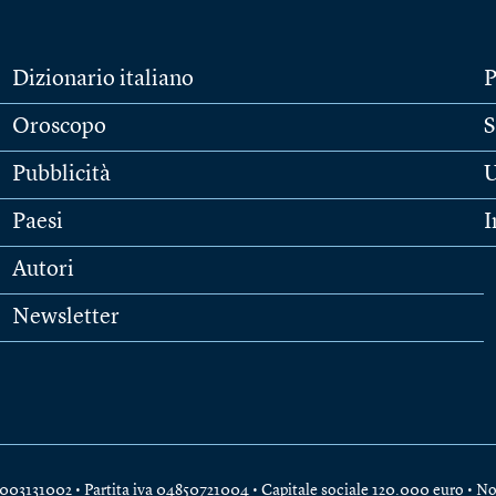
Dizionario italiano
P
Oroscopo
S
Pubblicità
U
Paesi
I
Autori
Newsletter
e 04003131002 • Partita iva 04850721004 • Capitale sociale 120.000 euro •
No