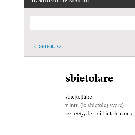
IL NUOVO DE MAURO
SBIESCIO
sbietolare
ṣbie
|
to
|
là
|
re
v.intr. (io sbiètolo; avere)
av. 1665; der. di bietola con s-