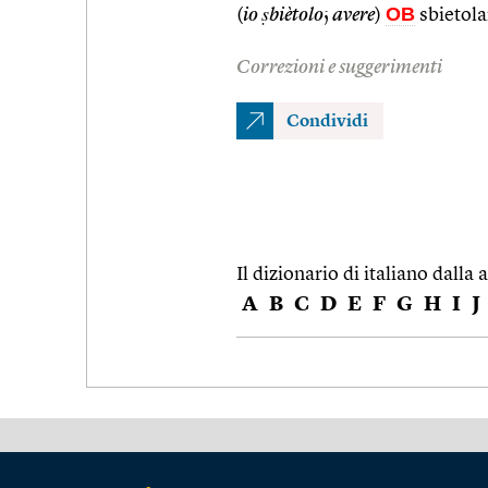
OB
(
io ṣbiètolo
;
avere
)
sbietola
Correzioni e suggerimenti
Condividi
Il dizionario di italiano dalla a
A
B
C
D
E
F
G
H
I
J