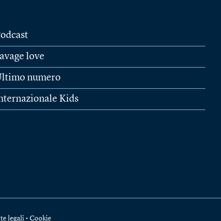
odcast
avage love
ltimo numero
nternazionale Kids
te legali
•
Cookie