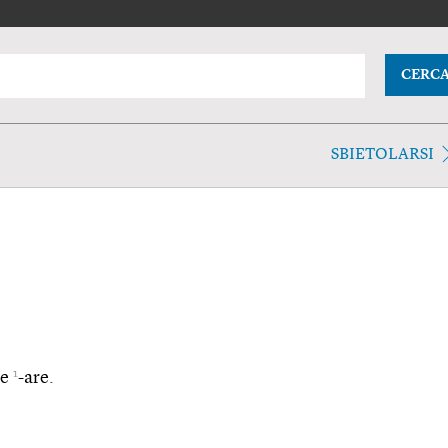
CERC
SBIETOLARSI
1
 e
-are.