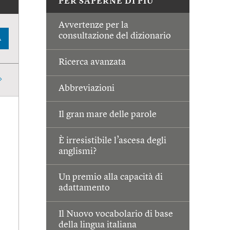
PER SAPERNE DI PIÙ
Avvertenze per la
consultazione del dizionario
A
Ricerca avanzata
Abbreviazioni
Il gran mare delle parole
È irresistibile l’ascesa degli
anglismi?
Un premio alla capacità di
adattamento
Il Nuovo vocabolario di base
della lingua italiana