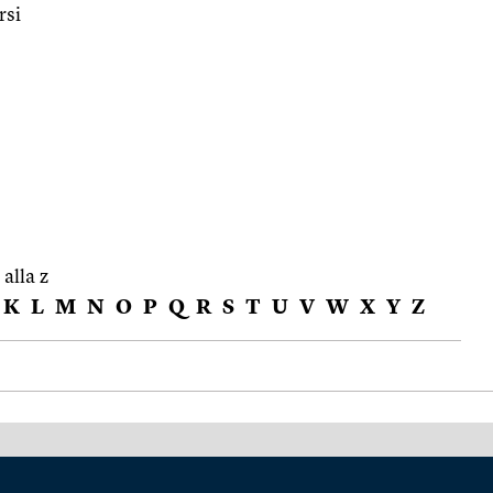
rsi
 alla z
K
L
M
N
O
P
Q
R
S
T
U
V
W
X
Y
Z