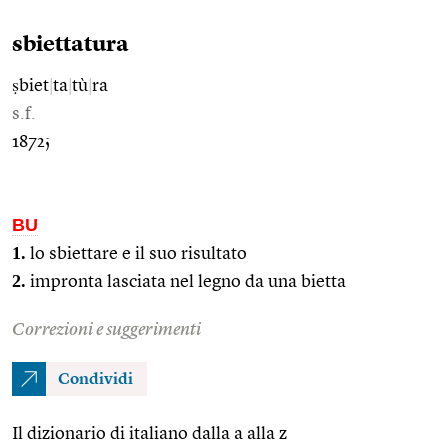
sbiettatura
ṣbiet
|
ta
|
tù
|
ra
s.f.
1872;
BU
1.
lo sbiettare e il suo risultato
2.
impronta lasciata nel legno da una bietta
Correzioni e suggerimenti
Condividi
Il dizionario di italiano dalla a alla z