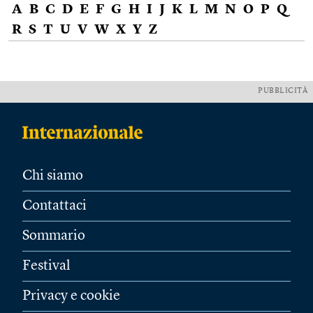
A
B
C
D
E
F
G
H
I
J
K
L
M
N
O
P
Q
R
S
T
U
V
W
X
Y
Z
PUBBLICITÀ
Chi siamo
Contattaci
Sommario
Festival
Privacy e cookie