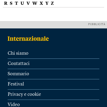
R
S
T
U
V
W
X
Y
Z
PUBBLICITÀ
Chi siamo
Contattaci
Sommario
Festival
Privacy e cookie
Video