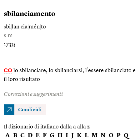
sbilanciamento
ṣbi
|
lan
|
cia
|
mén
|
to
s.m.
1733;
CO
lo sbilanciare, lo sbilanciarsi, l’essere sbilanciato e
il loro risultato
Correzioni e suggerimenti
Condividi
Il dizionario di italiano dalla a alla z
A
B
C
D
E
F
G
H
I
J
K
L
M
N
O
P
Q