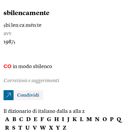
sbilencamente
ṣbi
|
len
|
ca
|
mén
|
te
avv.
1987;
CO
in modo sbilenco
Correzioni e suggerimenti
Condividi
Il dizionario di italiano dalla a alla z
A
B
C
D
E
F
G
H
I
J
K
L
M
N
O
P
Q
R
S
T
U
V
W
X
Y
Z