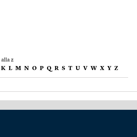
 alla z
K
L
M
N
O
P
Q
R
S
T
U
V
W
X
Y
Z