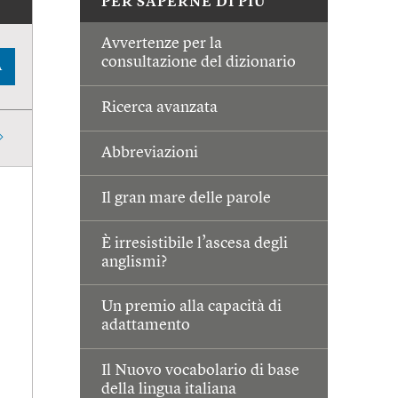
PER SAPERNE DI PIÙ
Avvertenze per la
consultazione del dizionario
A
Ricerca avanzata
Abbreviazioni
Il gran mare delle parole
È irresistibile l’ascesa degli
anglismi?
Un premio alla capacità di
adattamento
Il Nuovo vocabolario di base
della lingua italiana