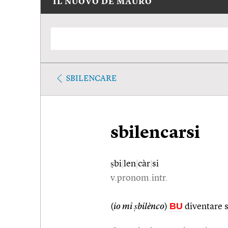
IL NUOVO DE MAURO
SBILENCARE
sbilencarsi
ṣbi
|
len
|
càr
|
si
v.pronom.intr.
BU
(
io mi ṣbilènco
)
diventare 