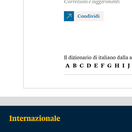
Correzioni e suggerimenti
Condividi
Il dizionario di italiano dalla a
A
B
C
D
E
F
G
H
I
J