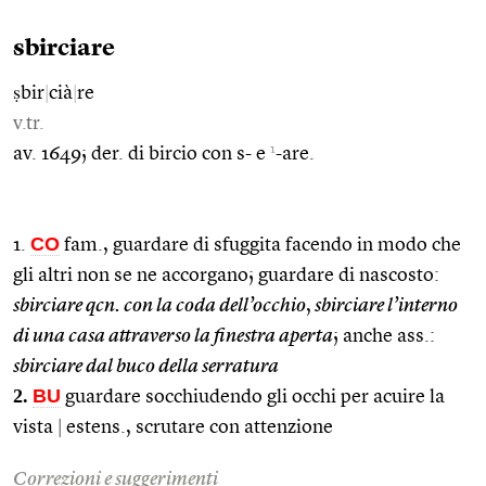
sbirciare
ṣbir
|
cià
|
re
v.tr.
1
av. 1649; der. di bircio con s- e
-are.
CO
1.
fam., guardare di sfuggita facendo in modo che
gli altri non se ne accorgano; guardare di nascosto:
sbirciare qcn. con la coda dell’occhio
,
sbirciare l’interno
di una casa attraverso la finestra aperta
; anche ass.:
sbirciare dal buco della serratura
2.
BU
guardare socchiudendo gli occhi per acuire la
vista
|
estens., scrutare con attenzione
Correzioni e suggerimenti