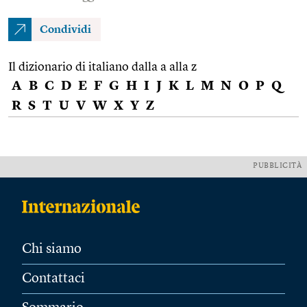
Condividi
Il dizionario di italiano dalla a alla z
A
B
C
D
E
F
G
H
I
J
K
L
M
N
O
P
Q
R
S
T
U
V
W
X
Y
Z
PUBBLICITÀ
Chi siamo
Contattaci