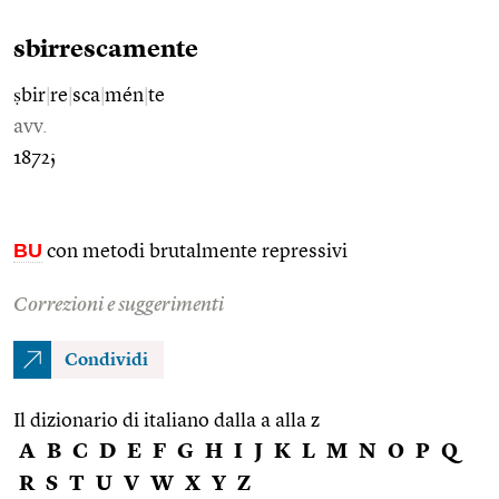
sbirrescamente
ṣbir
|
re
|
sca
|
mén
|
te
avv.
1872;
BU
con metodi brutalmente repressivi
Correzioni e suggerimenti
Condividi
Il dizionario di italiano dalla a alla z
A
B
C
D
E
F
G
H
I
J
K
L
M
N
O
P
Q
R
S
T
U
V
W
X
Y
Z