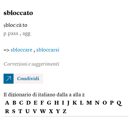
sbloccato
ṣbloc
|
cà
|
to
p.pass., agg.
=>
sbloccare
,
sbloccarsi
Correzioni e suggerimenti
Condividi
Il dizionario di italiano dalla a alla z
A
B
C
D
E
F
G
H
I
J
K
L
M
N
O
P
Q
R
S
T
U
V
W
X
Y
Z