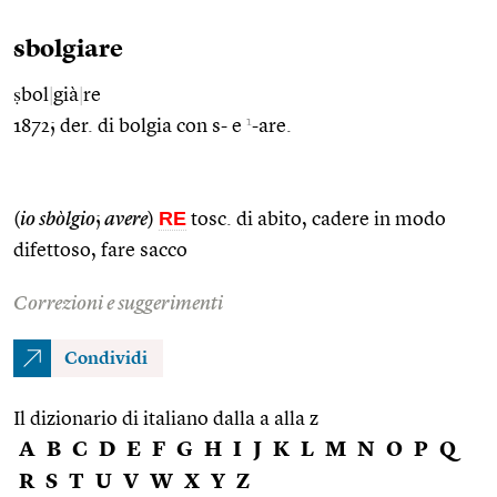
sbolgiare
ṣbol
|
già
|
re
1
1872; der. di bolgia con s- e
-are.
RE
(
io sbòlgio
;
avere
)
tosc. di abito, cadere in modo
difettoso, fare sacco
Correzioni e suggerimenti
Condividi
Il dizionario di italiano dalla a alla z
A
B
C
D
E
F
G
H
I
J
K
L
M
N
O
P
Q
R
S
T
U
V
W
X
Y
Z