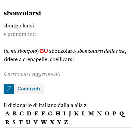
sbonzolarsi
ṣbon
|
ẓo
|
làr
|
si
v.pronom.intr.
BU
(
io mi ṣbònẓolo
)
sbonzolare;
sbonzolarsi dalle risa
,
ridere a crepapelle, sbellicarsi
Correzioni e suggerimenti
Condividi
Il dizionario di italiano dalla a alla z
A
B
C
D
E
F
G
H
I
J
K
L
M
N
O
P
Q
R
S
T
U
V
W
X
Y
Z