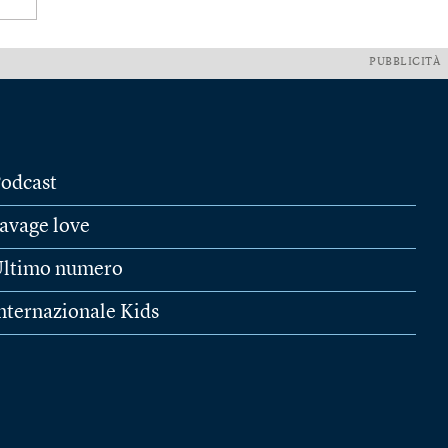
PUBBLICITÀ
odcast
avage love
ltimo numero
nternazionale Kids