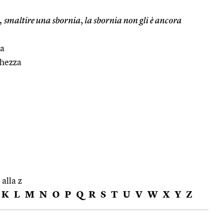
,
smaltire una sbornia
,
la sbornia non gli è ancora
ta
chezza
 alla z
K
L
M
N
O
P
Q
R
S
T
U
V
W
X
Y
Z