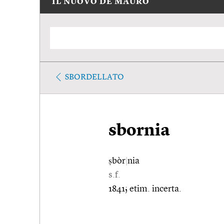
IL NUOVO DE MAURO
SBORDELLATO
sbornia
ṣbòr
|
nia
s.f.
1841; etim. incerta.