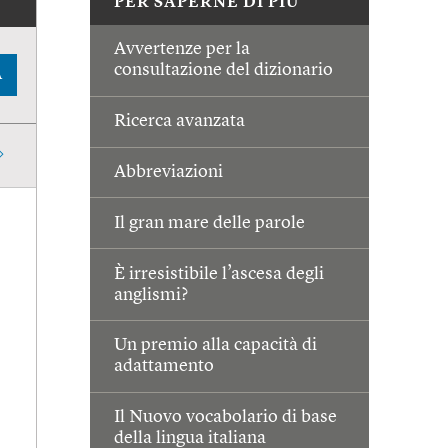
PER SAPERNE DI PIÙ
Avvertenze per la
consultazione del dizionario
A
Ricerca avanzata
Abbreviazioni
Il gran mare delle parole
È irresistibile l’ascesa degli
anglismi?
Un premio alla capacità di
adattamento
Il Nuovo vocabolario di base
della lingua italiana