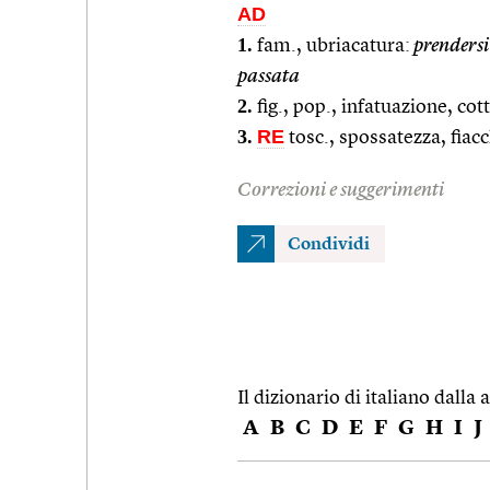
AD
1.
fam., ubriacatura:
prendersi
passata
2.
fig., pop., infatuazione, cot
3.
RE
tosc., spossatezza, fiac
Correzioni e suggerimenti
Condividi
Il dizionario di italiano dalla a
A
B
C
D
E
F
G
H
I
J