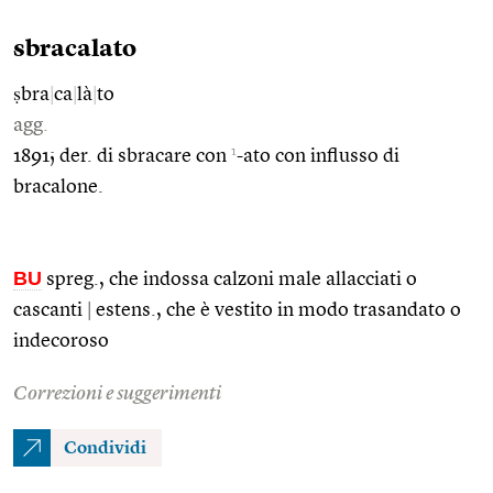
sbracalato
ṣbra
|
ca
|
là
|
to
agg.
1
1891; der. di sbracare con
-ato con influsso di
bracalone.
BU
spreg., che indossa calzoni male allacciati o
cascanti
|
estens., che è vestito in modo trasandato o
indecoroso
Correzioni e suggerimenti
Condividi