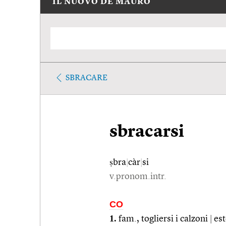
IL NUOVO DE MAURO
SBRACARE
sbracarsi
ṣbra
|
càr
|
si
v.pronom.intr.
CO
1.
fam., togliersi i calzoni
|
est