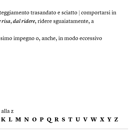
atteggiamento trasandato e sciatto
|
comportarsi in
 risa
,
dal ridere
, ridere sguaiatamente, a
massimo impegno o, anche, in modo eccessivo
 alla z
K
L
M
N
O
P
Q
R
S
T
U
V
W
X
Y
Z