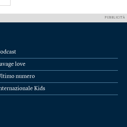
PUBBLICITÀ
odcast
avage love
ltimo numero
nternazionale Kids