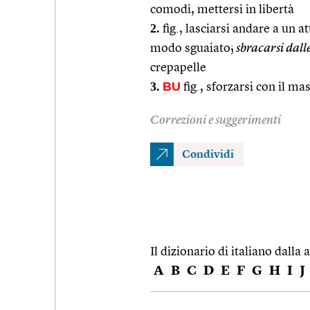
comodi, mettersi in libertà
2.
fig., lasciarsi andare a un 
modo sguaiato;
sbracarsi dalle
crepapelle
3.
BU
fig., sforzarsi con il 
Correzioni e suggerimenti
Condividi
Il dizionario di italiano dalla a
A
B
C
D
E
F
G
H
I
J