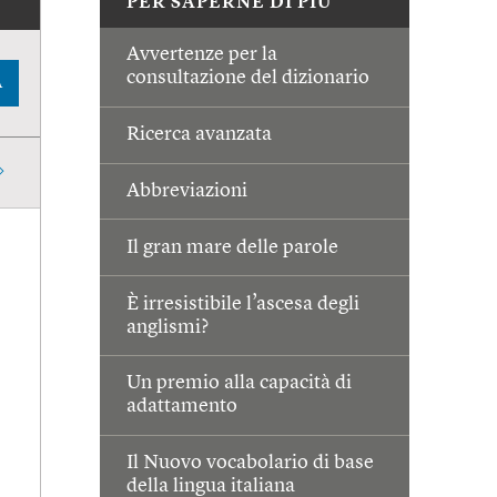
PER SAPERNE DI PIÙ
Avvertenze per la
consultazione del dizionario
A
Ricerca avanzata
Abbreviazioni
Il gran mare delle parole
È irresistibile l’ascesa degli
anglismi?
Un premio alla capacità di
adattamento
Il Nuovo vocabolario di base
della lingua italiana