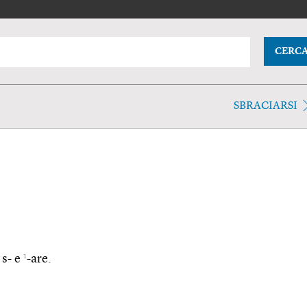
CERC
SBRACIARSI
1
 s- e
-are.