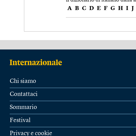
A
B
C
D
E
F
G
H
I
J
Chi siamo
Contattaci
Sommario
Festival
Privacy e cookie