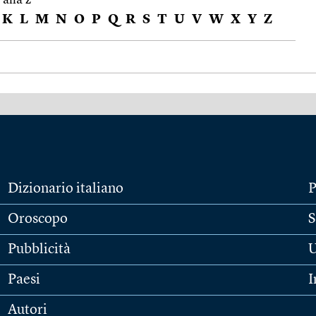
K
L
M
N
O
P
Q
R
S
T
U
V
W
X
Y
Z
Dizionario italiano
P
Oroscopo
S
Pubblicità
U
Paesi
I
Autori