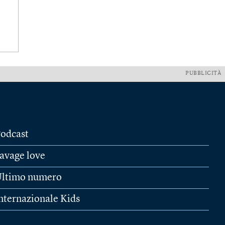
PUBBLICITÀ
odcast
avage love
ltimo numero
nternazionale Kids