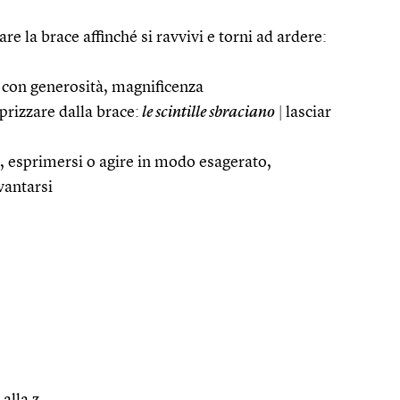
e la brace affinché si ravvivi e torni ad ardere:
re con generosità, magnificenza
sprizzare dalla brace:
le scintille sbraciano
|
lasciar
g., esprimersi o agire in modo esagerato,
vantarsi
 alla z