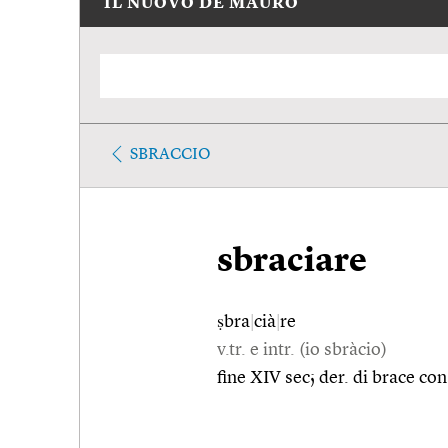
IL NUOVO DE MAURO
SBRACCIO
sbraciare
ṣbra
|
cià
|
re
v.tr. e intr. (io sbràcio)
fine XIV sec; der. di brace con