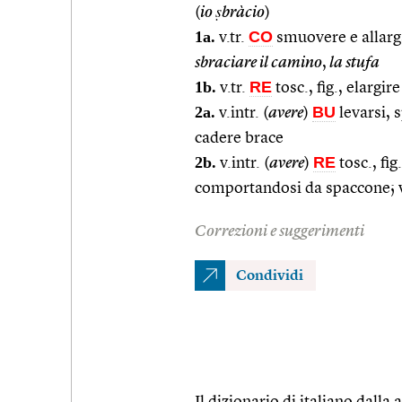
(
io ṣbràcio
)
1a.
CO
v.tr.
smuovere e allargar
sbraciare il camino
,
la stufa
1b.
RE
v.tr.
tosc., fig., elargi
2a.
BU
v.intr. (
avere
)
levarsi, 
cadere brace
2b.
RE
v.intr. (
avere
)
tosc., fi
comportandosi da spaccone; 
Correzioni e suggerimenti
Condividi
Il dizionario di italiano dalla a