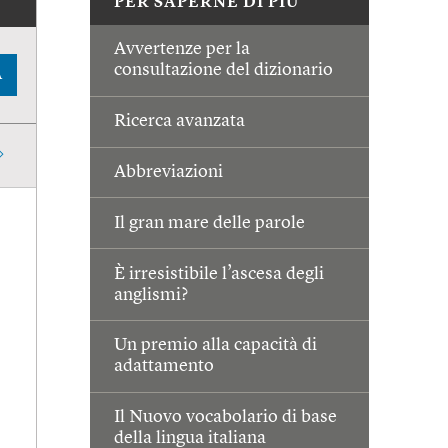
PER SAPERNE DI PIÙ
Avvertenze per la
consultazione del dizionario
A
Ricerca avanzata
Abbreviazioni
Il gran mare delle parole
È irresistibile l’ascesa degli
anglismi?
Un premio alla capacità di
adattamento
Il Nuovo vocabolario di base
della lingua italiana