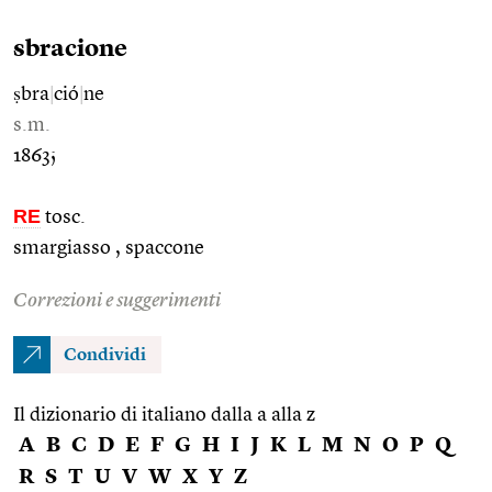
sbracione
ṣbra
|
ció
|
ne
s.m.
1863;
RE
tosc.
smargiasso , spaccone
Correzioni e suggerimenti
Condividi
Il dizionario di italiano dalla a alla z
A
B
C
D
E
F
G
H
I
J
K
L
M
N
O
P
Q
R
S
T
U
V
W
X
Y
Z