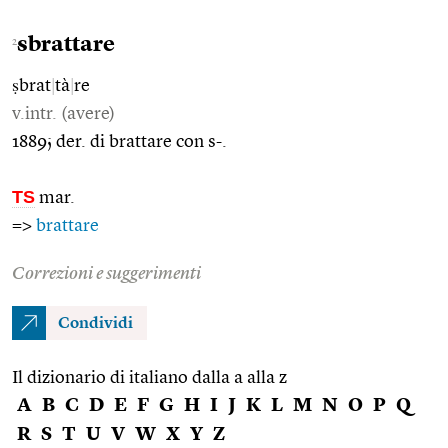
sbrattare
2
ṣbrat
|
tà
|
re
v.intr. (avere)
1889; der. di brattare con s-.
TS
mar.
=>
brattare
Correzioni e suggerimenti
Condividi
Il dizionario di italiano dalla a alla z
A
B
C
D
E
F
G
H
I
J
K
L
M
N
O
P
Q
R
S
T
U
V
W
X
Y
Z