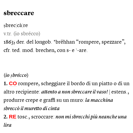
sbreccare
ṣbrec
|
cà
|
re
v.tr. (io sbrécco)
1863; der. del longob. *brëhhan “rompere, spezzare”,
1
cfr. ted. mod. brechen, con s- e
-are.
(
io ṣbrécco
)
1.
CO
rompere, scheggiare il bordo di un piatto o di un
altro recipiente:
attento a non sbreccare il vaso!
|
estens.,
produrre crepe e graffi su un muro:
la macchina
sbreccò il muretto di cinta
2.
RE
tosc., scroccare:
non mi sbrecchi più neanche una
lira