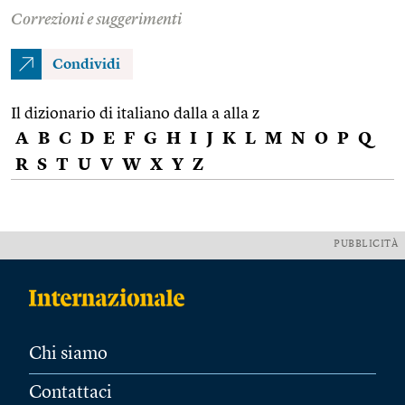
Correzioni e suggerimenti
Condividi
Il dizionario di italiano dalla a alla z
A
B
C
D
E
F
G
H
I
J
K
L
M
N
O
P
Q
R
S
T
U
V
W
X
Y
Z
PUBBLICITÀ
Chi siamo
Contattaci