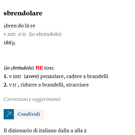
sbrendolare
ṣbren
|
do
|
là
|
re
v.intr. e tr. (io sbréndolo)
1863;
RE
(
io ṣbréndolo
)
tosc.
1.
v.intr. (
avere
) penzolare, cadere a brandelli
2.
v.tr., ridurre a brandelli, stracciare
Correzioni e suggerimenti
Condividi
Il dizionario di italiano dalla a alla z