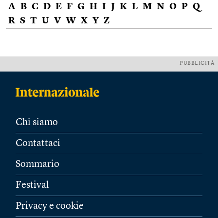
A
B
C
D
E
F
G
H
I
J
K
L
M
N
O
P
Q
R
S
T
U
V
W
X
Y
Z
PUBBLICITÀ
Chi siamo
Contattaci
Sommario
Festival
Privacy e cookie