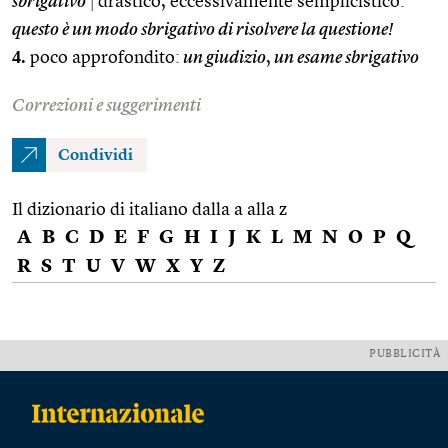
sbrigativo
|
drastico, eccessivamente semplicistico:
questo è un modo sbrigativo di risolvere la questione!
4.
poco approfondito:
un giudizio
,
un esame sbrigativo
Correzioni e suggerimenti
Condividi
Il dizionario di italiano dalla a alla z
A
B
C
D
E
F
G
H
I
J
K
L
M
N
O
P
Q
R
S
T
U
V
W
X
Y
Z
PUBBLICITÀ