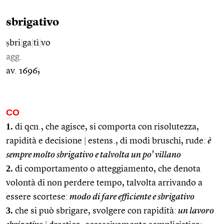
sbrigativo
ṣbri
|
ga
|
tì
|
vo
agg.
av. 1696;
CO
1.
di qcn., che agisce, si comporta con risolutezza,
rapidità e decisione
|
estens., di modi bruschi, rude:
è
sempre molto sbrigativo e talvolta un po’ villano
2.
di comportamento o atteggiamento, che denota
volontà di non perdere tempo, talvolta arrivando a
essere scortese:
modo di fare efficiente e sbrigativo
3.
che si può sbrigare, svolgere con rapidità:
un lavoro