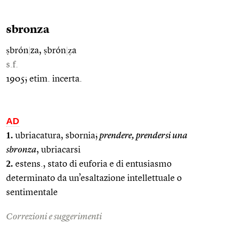
sbronza
ṣbrón
|
za, ṣbrón
|
ẓa
s.f.
1905; etim. incerta.
AD
1.
ubriacatura, sbornia;
prendere, prendersi una
sbronza
, ubriacarsi
2.
estens., stato di euforia e di entusiasmo
determinato da un’esaltazione intellettuale o
sentimentale
Correzioni e suggerimenti