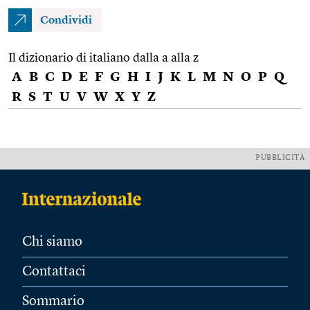
Condividi
Il dizionario di italiano dalla a alla z
A
B
C
D
E
F
G
H
I
J
K
L
M
N
O
P
Q
R
S
T
U
V
W
X
Y
Z
PUBBLICITÀ
Chi siamo
Contattaci
Sommario