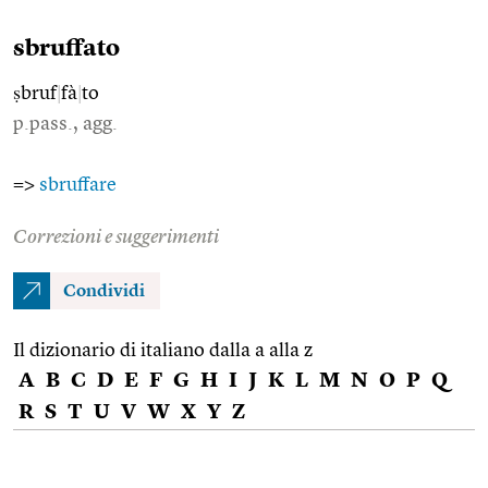
sbruffato
ṣbruf
|
fà
|
to
p.pass., agg.
=>
sbruffare
Correzioni e suggerimenti
Condividi
Il dizionario di italiano dalla a alla z
A
B
C
D
E
F
G
H
I
J
K
L
M
N
O
P
Q
R
S
T
U
V
W
X
Y
Z