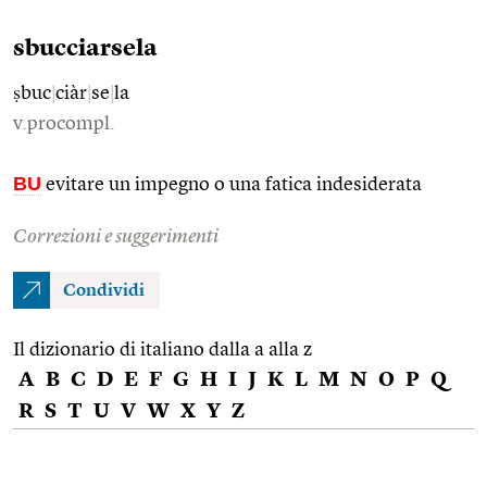
sbucciarsela
ṣbuc
|
ciàr
|
se
|
la
v.procompl.
BU
evitare un impegno o una fatica indesiderata
Correzioni e suggerimenti
Condividi
Il dizionario di italiano dalla a alla z
A
B
C
D
E
F
G
H
I
J
K
L
M
N
O
P
Q
R
S
T
U
V
W
X
Y
Z