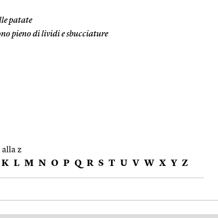
le patate
no pieno di lividi e sbucciature
 alla z
K
L
M
N
O
P
Q
R
S
T
U
V
W
X
Y
Z