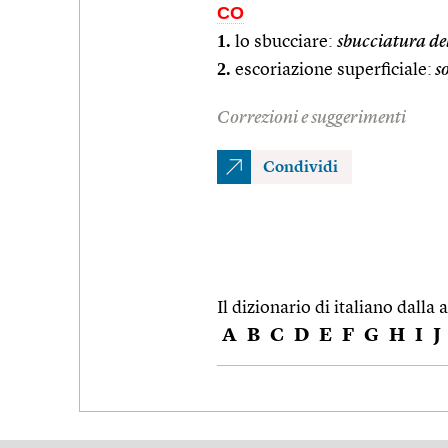
CO
1.
lo sbucciare:
sbucciatura del
2.
escoriazione superficiale:
so
Correzioni e suggerimenti
Condividi
Il dizionario di italiano dalla a
A
B
C
D
E
F
G
H
I
J