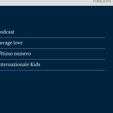
PUBBLICITÀ
odcast
avage love
ltimo numero
nternazionale Kids