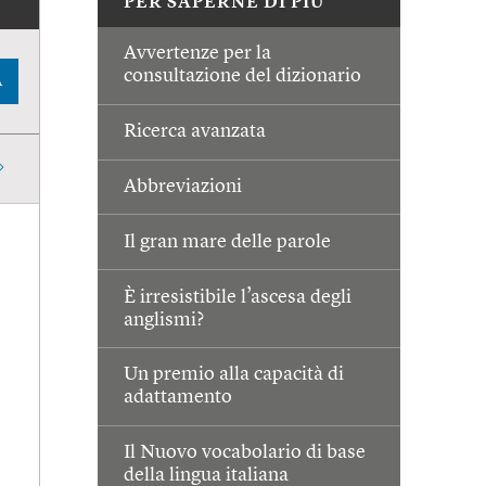
PER SAPERNE DI PIÙ
Avvertenze per la
consultazione del dizionario
A
Ricerca avanzata
Abbreviazioni
Il gran mare delle parole
È irresistibile l’ascesa degli
anglismi?
Un premio alla capacità di
adattamento
Il Nuovo vocabolario di base
della lingua italiana