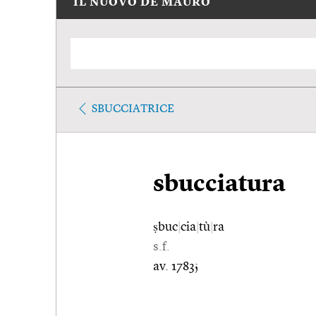
IL NUOVO DE MAURO
SBUCCIATRICE
sbucciatura
ṣbuc
|
cia
|
tù
|
ra
s.f.
av. 1783;