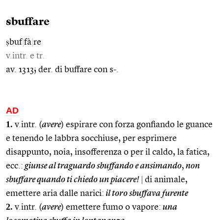
sbuffare
ṣbuf
|
fà
|
re
v.intr. e tr.
av. 1313; der. di buffare con s-.
AD
1.
v.intr. (
avere
) espirare con forza gonfiando le guance
e tenendo le labbra socchiuse, per esprimere
disappunto, noia, insofferenza o per il caldo, la fatica,
ecc.:
giunse al traguardo sbuffando e ansimando
,
non
sbuffare quando ti chiedo un piacere!
|
di animale,
emettere aria dalle narici:
il toro sbuffava furente
2.
v.intr. (
avere
) emettere fumo o vapore:
una