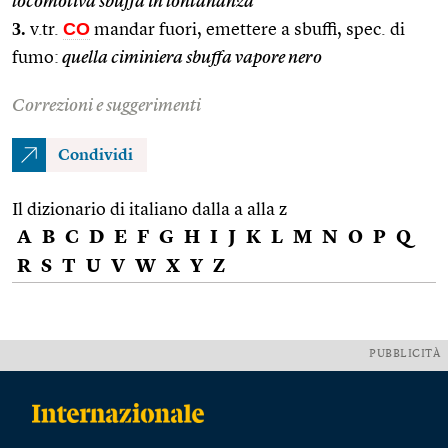
locomotiva sbuffa in lontananza
3.
CO
v.tr.
mandar fuori, emettere a sbuffi, spec. di
fumo:
quella ciminiera sbuffa vapore nero
Correzioni e suggerimenti
Condividi
Il dizionario di italiano dalla a alla z
A
B
C
D
E
F
G
H
I
J
K
L
M
N
O
P
Q
R
S
T
U
V
W
X
Y
Z
PUBBLICITÀ