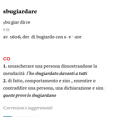
sbugiardare
ṣbu
|
giar
|
dà
|
re
v.tr.
1
av. 1606; der. di bugiardo con s- e
-are.
CO
1.
smascherare una persona dimostrandone la
mendacità:
l’ho sbugiardato davanti a tutti
2.
di fatto, comportamento e sim., smentire o
contraddire una persona, una dichiarazione e sim.:
queste prove lo sbugiardano
Correzioni e suggerimenti