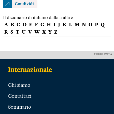
Condividi
Il dizionario di italiano dalla a alla z
A
B
C
D
E
F
G
H
I
J
K
L
M
N
O
P
Q
R
S
T
U
V
W
X
Y
Z
PUBBLICITÀ
Chi siamo
Contattaci
Sommario