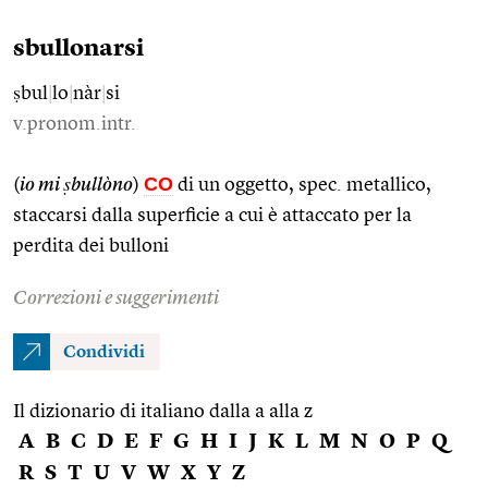
sbullonarsi
ṣbul
|
lo
|
nàr
|
si
v.pronom.intr.
CO
(
io mi ṣbullòno
)
di un oggetto, spec. metallico,
staccarsi dalla superficie a cui è attaccato per la
perdita dei bulloni
Correzioni e suggerimenti
Condividi
Il dizionario di italiano dalla a alla z
A
B
C
D
E
F
G
H
I
J
K
L
M
N
O
P
Q
R
S
T
U
V
W
X
Y
Z