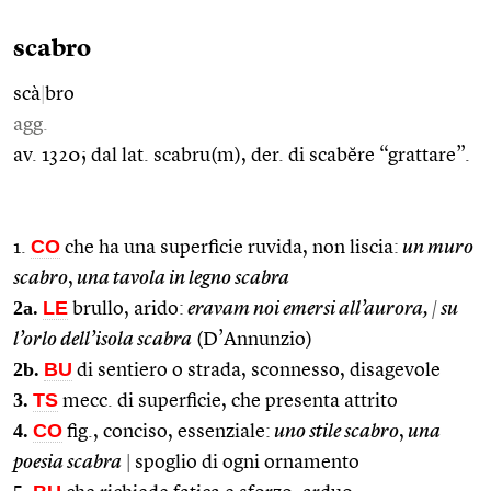
scabro
scà
|
bro
agg.
av. 1320; dal lat. scabru(m), der. di scabĕre “grattare”.
CO
1.
che ha una superficie ruvida, non liscia:
un muro
scabro
,
una tavola in legno scabra
2a.
LE
brullo, arido:
eravam noi emersi all’aurora,
|
su
l’orlo dell’isola scabra
(D’Annunzio)
2b.
BU
di sentiero o strada, sconnesso, disagevole
3.
TS
mecc. di superficie, che presenta attrito
4.
CO
fig., conciso, essenziale:
uno stile scabro
,
una
poesia scabra
|
spoglio di ogni ornamento