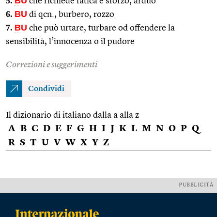
5.
BU
che richiede fatica e sforzo, arduo
6.
BU
di qcn., burbero, rozzo
7.
BU
che può urtare, turbare od offendere la
sensibilità, l’innocenza o il pudore
Correzioni e suggerimenti
Condividi
Il dizionario di italiano dalla a alla z
A
B
C
D
E
F
G
H
I
J
K
L
M
N
O
P
Q
R
S
T
U
V
W
X
Y
Z
PUBBLICITÀ