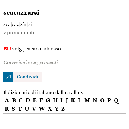
scacazzarsi
sca
|
caz
|
zàr
|
si
v.pronom.intr.
BU
volg., cacarsi addosso
Correzioni e suggerimenti
Condividi
Il dizionario di italiano dalla a alla z
A
B
C
D
E
F
G
H
I
J
K
L
M
N
O
P
Q
R
S
T
U
V
W
X
Y
Z