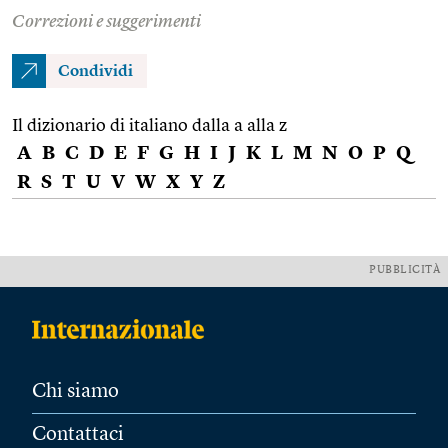
Correzioni e suggerimenti
Condividi
Il dizionario di italiano dalla a alla z
A
B
C
D
E
F
G
H
I
J
K
L
M
N
O
P
Q
R
S
T
U
V
W
X
Y
Z
PUBBLICITÀ
Chi siamo
Contattaci