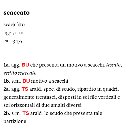
scaccato
scac
|
cà
|
to
agg., s.m.
ca. 1347;
1a.
BU
agg.
che presenta un motivo a scacchi:
tessuto
,
vestito scaccato
1b.
BU
s.m.
motivo a scacchi
2a.
TS
agg.
arald. spec. di scudo, ripartito in quadri,
generalmente trentasei, disposti in sei file verticali e
sei orizzontali di due smalti diversi
2b.
TS
s.m.
arald. lo scudo che presenta tale
partizione