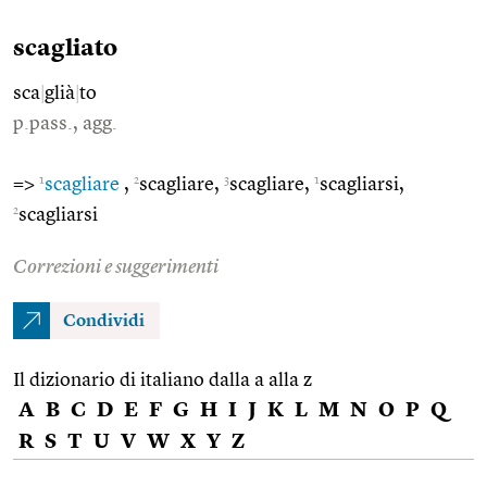
scagliato
sca
|
glià
|
to
p.pass., agg.
1
2
3
1
=>
scagliare
,
scagliare,
scagliare,
scagliarsi,
2
scagliarsi
Correzioni e suggerimenti
Condividi
Il dizionario di italiano dalla a alla z
A
B
C
D
E
F
G
H
I
J
K
L
M
N
O
P
Q
R
S
T
U
V
W
X
Y
Z