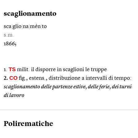
scaglionamento
sca
|
glio
|
na
|
mén
|
to
s.m.
1866;
TS
1.
milit. il disporre in scaglioni le truppe
2.
CO
fig., estens., distribuzione a intervalli di tempo:
scaglionamento delle partenze estive
,
delle ferie
,
dei turni
di lavoro
Polirematiche