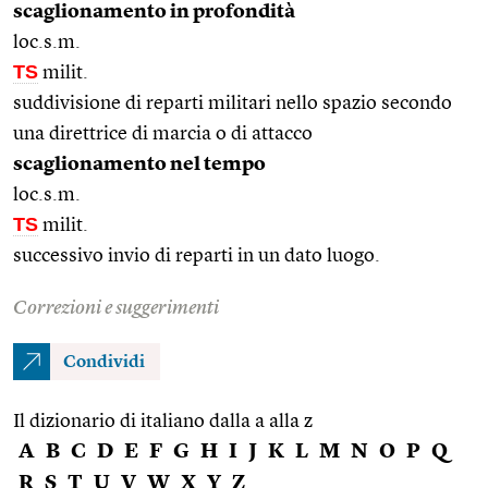
scaglionamento in profondità
loc.s.m.
TS
milit.
suddivisione di reparti militari nello spazio secondo
una direttrice di marcia o di attacco
scaglionamento nel tempo
loc.s.m.
TS
milit.
successivo invio di reparti in un dato luogo.
Correzioni e suggerimenti
Condividi
Il dizionario di italiano dalla a alla z
A
B
C
D
E
F
G
H
I
J
K
L
M
N
O
P
Q
R
S
T
U
V
W
X
Y
Z