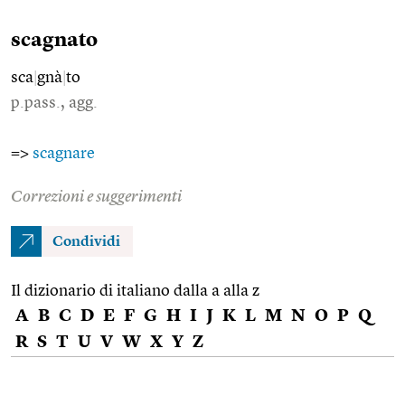
scagnato
sca
|
gnà
|
to
p.pass., agg.
=>
scagnare
Correzioni e suggerimenti
Condividi
Il dizionario di italiano dalla a alla z
A
B
C
D
E
F
G
H
I
J
K
L
M
N
O
P
Q
R
S
T
U
V
W
X
Y
Z